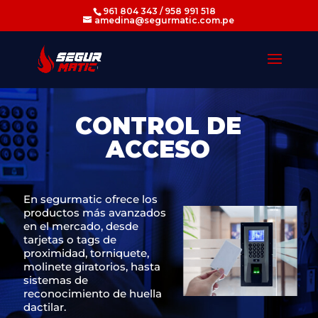
961 804 343 / 958 991 518
amedina@segurmatic.com.pe
C
O
N
T
R
O
L
D
E
A
C
C
E
S
O
En segurmatic ofrece los
productos más avanzados
en el mercado, desde
tarjetas o tags de
proximidad, torniquete,
molinete giratorios, hasta
sistemas de
reconocimiento de huella
dactilar.