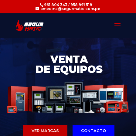
961 804 343 / 958 991 518
amedina@segurmatic.com.pe
V
E
N
T
A
D
E
E
Q
U
I
P
O
S
VER MARCAS
CONTACTO